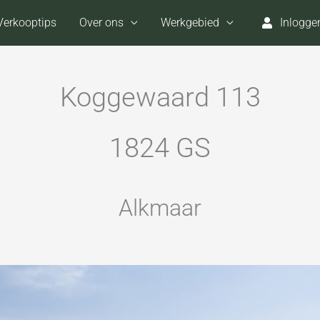
Verkooptips
Over ons
Werkgebied
Inlogge
Koggewaard 113
1824 GS
Alkmaar