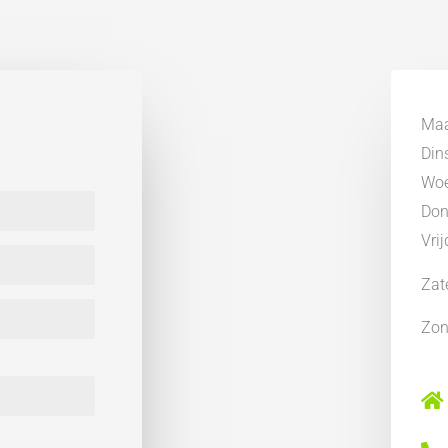
Achtertuin, Voortuin
Fraai aangelegd
2
79 m
Ma
Din
Wo
Don
Vri
Zat
Zo