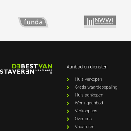
Aanbod en diensten
Huis verkopen
Gratis waardebepaling
Huis aankopen
Woningaanbod
Verkooptips
Over ons
Vacatures