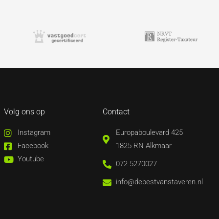
Volg ons op
Contact
Instagram
Europaboulevard 425
Facebook
1825 RN Alkmaar
Youtube
072-5270027
info@debestvanstaveren.nl