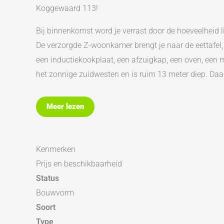
Koggewaard 113!
Bij binnenkomst word je verrast door de hoeveelheid li
De verzorgde Z-woonkamer brengt je naar de eettafel,
een inductiekookplaat, een afzuigkap, een oven, een m
het zonnige zuidwesten en is ruim 13 meter diep. Daar
Op de eerste verdieping bevinden zich twee ruime sla
Meer lezen
naar twee slaapkamers. Ook is de slaapkamer aan de a
voorzien van een ruime inloopdouche, een wastafelmeu
tweede verdieping. Hier zijn meerdere vaste kasten a
Kenmerken
Was het je al opgevallen dat de woning aan een autol
Prijs en beschikbaarheid
Status
De wijk zelf is rustig, kindvriendelijk en centraal ge
Bouwvorm
gezondheidscentrum met apotheek. Voor de dagelijkse
Soort
zwembad in de omgeving.
Type