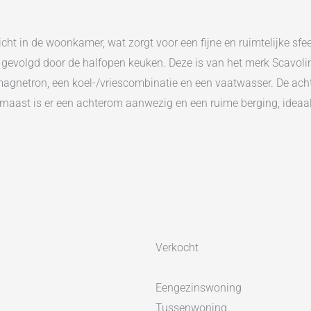
cht in de woonkamer, wat zorgt voor een fijne en ruimtelijke sfee
 gevolgd door de halfopen keuken. Deze is van het merk Scavolin
agnetron, een koel-/vriescombinatie en een vaatwasser. De achter
naast is er een achterom aanwezig en een ruime berging, ideaal 
apkamers en de badkamer. De slaapkamers zijn extra ruim doorda
chterzijde vergroot met een dakkapel. De ruimte zie je ook ter
bel, een toilet en een kast waarin de wasmachine en droger zij
anwezig, waarvan in één de cv-ketel is verwerkt. Ook deze slaap
uwe straat ligt, met aan de overzijde een groenstrook en bossag
Verkocht
legen. Alle voorzieningen liggen op korte afstand. Scholen en kin
 boodschappen kun je terecht bij de nabijgelegen Jumbo-superm
Eengezinswoning
Tussenwoning