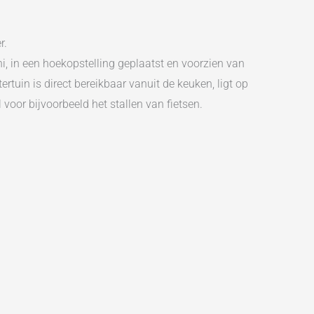
r.
i, in een hoekopstelling geplaatst en voorzien van
tuin is direct bereikbaar vanuit de keuken, ligt op
voor bijvoorbeeld het stallen van fietsen.
t de oorspronkelijke indeling is aangepast van drie
ug in de moderne badkamer van Porcelanosa, die is
n opgesteld. Een derde slaapkamer vind je op de
kamer is vergroot met een dakkapel.
es?
deropvang bevinden zich op loopafstand, net als het
arkt. Ook zijn er diverse sportverenigingen en een