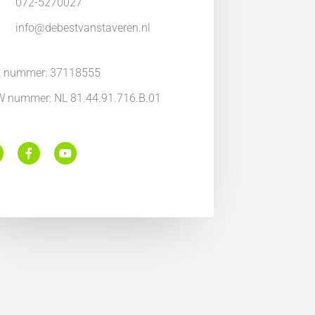
072-5270027
info@debestvanstaveren.nl
 nummer: 37118555
 nummer: NL 81.44.91.716.B.01
F
Y
a
o
c
u
e
t
b
u
o
b
o
e
k
m
-
f