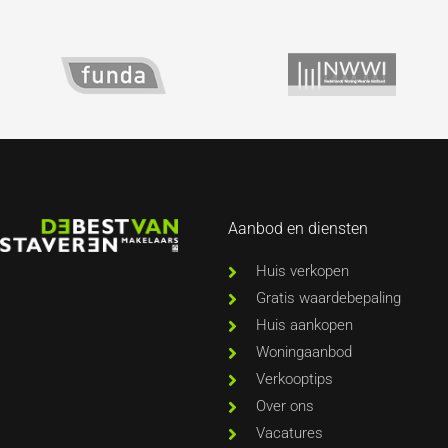
Aanbod en diensten
Huis verkopen
Gratis waardebepaling
Huis aankopen
Woningaanbod
Verkooptips
Over ons
Vacatures