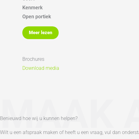
Kenmerk
Algemeen:
Open portiek
Woonoppervlakte 87 m2 | gebouwgebonden buitenruimte
Oppervlakten en inhoud
aanvaarding in overleg |
Meer lezen
Woonoppervlakte
Inhoud
Oppervlakte externe bergruimte
Brochures
Indeling
Download media
Aantal kamers
Aantal slaapkamers
Energie
MAAK 
Energieklasse
Soorten verwarming
Soorten warm water
Benieuwd hoe wij u kunnen helpen?
Isolatievormen
Wilt u een afspraak maken of heeft u een vraag, vul dan onder
CV ketel eigendom