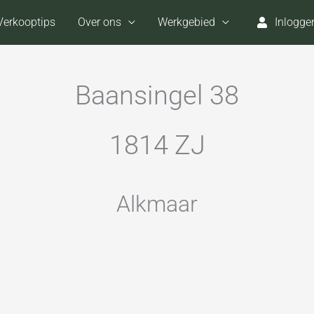
Verkooptips
Over ons
Werkgebied
Inlogge
Baansingel 38
1814 ZJ
Alkmaar