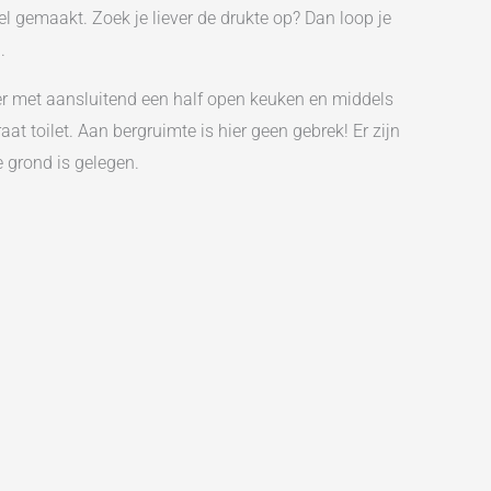
el gemaakt. Zoek je liever de drukte op? Dan loop je
.
r met aansluitend een half open keuken en middels
 toilet. Aan bergruimte is hier geen gebrek! Er zijn
 grond is gelegen.
le voorzieningen zijn direct binnen handbereik.
 tref je tevens de bijhorende berging.
 CV ketel (Intergas Kompakt HRE, 2017). De woonkamer
k, combimagnetron en vaatwasser. Tevens is er
met douche en wastafel en 2 bergruimtes waarvan één