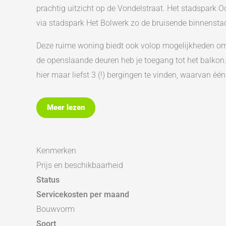
prachtig uitzicht op de Vondelstraat. Het stadspark Oo
via stadspark Het Bolwerk zo de bruisende binnenstad 
Deze ruime woning biedt ook volop mogelijkheden om
de openslaande deuren heb je toegang tot het balkon. 
hier maar liefst 3 (!) bergingen te vinden, waarvan 
De A9 en de ringweg Alkmaar liggen slechts op een pa
Meer lezen
Uiteraard laten wij dit fijne appartement graag aan jo
Indeling:
Kenmerken
Begane grond: afgesloten entree met brievenbussen en i
Prijs en beschikbaarheid
3e verdieping: centrale hal met meterkast naast de vo
Status
is aan de voorzijde van de woning, half open keuken 
Servicekosten per maand
toegang tot het balkon (zuidoosten) middels de open
Bouwvorm
met wasmachine aansluiting.
Soort