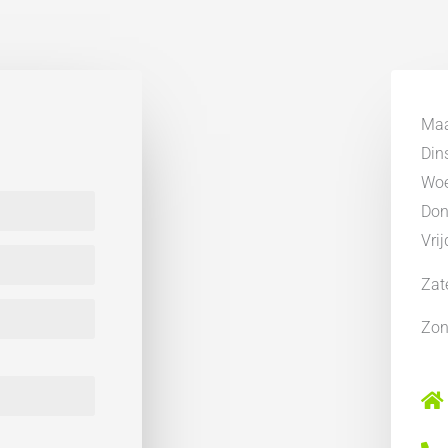
Geen tuin
Ma
Din
Wo
Don
Vri
Zat
Zo