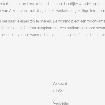
sterhout ligt op korte afstand, dus een heerlijke wandeling is sn
van Alkmaar in, met al zijn leuke winkels en gezellige terrassen
 het naar je eigen zin te maken. De woning biedt een woonkame
Verder zijn er 2 prima slaapkamers, een badkamer en een separaat
één beschikt over een wasmachine aansluiting en één op de begane
ar minuten afstand en is er een bushalte om de hoek. Kortom, al
u zien. Neem jij contact met ons op voor een bezichtiging?
ntercom, toegang tot het trappenhuis, lift en de bergingen. Hier
ordeur. Entree, berging, toilet met fonteintje, stookruimte met
Verkocht
voorzien van 4 pits keramische kookplaat, koelkast met vriesva
€ 195,-
slaande deuren. Daarbij zijn er 2 slaapkamers en de badkamer 
Portiekflat