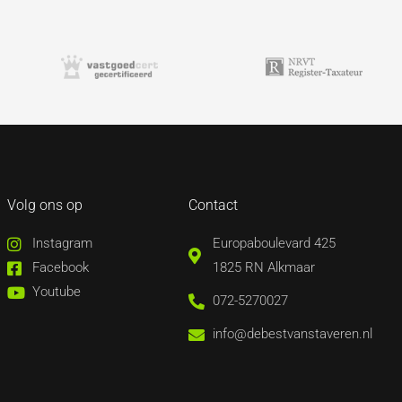
Volg ons op
Contact
Instagram
Europaboulevard 425
Facebook
1825 RN Alkmaar
Youtube
072-5270027
info@debestvanstaveren.nl