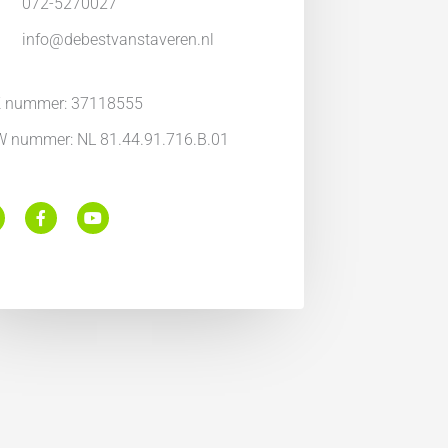
072-5270027
info@debestvanstaveren.nl
 nummer: 37118555
 nummer: NL 81.44.91.716.B.01
F
Y
a
o
c
u
e
t
b
u
o
b
o
e
k
m
-
f