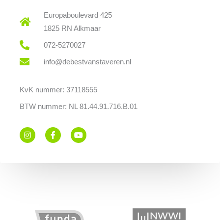
Europaboulevard 425
1825 RN Alkmaar
072-5270027
info@debestvanstaveren.nl
KvK nummer: 37118555
BTW nummer: NL 81.44.91.716.B.01
I
F
Y
n
a
o
s
c
u
t
e
t
a
b
u
g
o
b
r
o
e
a
k
m
-
f