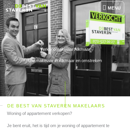
Ga
MENU
MENU
naar
de
inhoud
Verkoopmakelaar Alkmaar
Uw makelaar in Alkmaar en omstreken
DE BEST VAN STAVEREN MAKELAARS
Woning of appartement verkopen?
Je bent eruit, het is tijd om je woning of appartement te