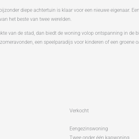
nder diepe achtertuin is klaar voor een nieuwe eigenaar. Een id
jk van het beste van twee werelden.
e van de stad, dan biedt de woning volop ontspanning in de bijn
 zomeravonden, een speelparadijs voor kinderen of een groene oa
 is aan de achterzijde gesitueerd, uitgevoerd in een U-opstelling
ing is een extra kamer gerealiseerd. Deze ruimte wordt momente
 bovendien eenvoudig mogelijk om deze kamer bij de woonkamer te
rs, beide voorzien van een dakkapel. De slaapkamer aan de acht
 bergvliering. De moderne badkamer is uitgevoerd in een neutrale
Verkocht
Eengezinswoning
ven Amsterdam, met alle voordelen van ruimte en groen. Binnen 1
Twee onder één kapwoning
rd/Zuidlijn is uitstekend bereikbaar, waardoor je snel en comfort