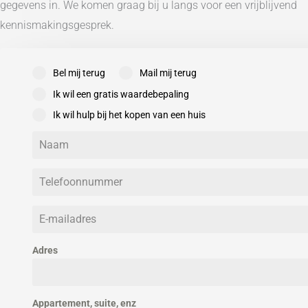
gegevens in. We komen graag bij u langs voor een vrijblijvend
Buitenruimte
kennismakingsgesprek.
Tuintypen
Kwaliteit
Totale oppervlakte
Bel mij terug
Mail mij terug
Ik wil een gratis waardebepaling
Ik wil hulp bij het kopen van een huis
Adres
Appartement, suite, enz