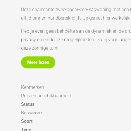
Deze charmante twee-onder-een-kapwoning met een bijzo
altijd binnen handbereik blijft. Je geniet hier werkeli
Heb je even geen behoefte aan de dynamiek en de drukt
privacy en eindeloze mogelijkheden. Ga jij voor lange
deze zonnige tuin!
Vanuit de keuken heb je uitzicht op de tuin. De keuken
Meer lezen
vormt met de woonkamer. Aan de voorzijde van de won
uitstekend als hobby-, studie- of slaapkamer. Het is
Kenmerken
Op de eerste verdieping bevinden zich twee slaapkame
Prijs en beschikbaarheid
kunststof kozijnen. Tevens is hier vaste trap naar de
Status
tweede toilet en een wastafelmeubel.
Bouwvorm
Soort
De ligging is simpelweg ideaal. Je woont hier net bo
Type
Noord, vanwaar je zo het centrum in vaart. Ook de Noo