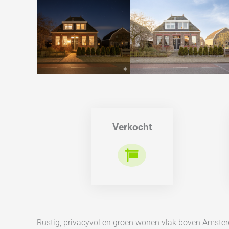
Verkocht
Rustig, privacyvol en groen wonen vlak boven Amste