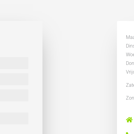
Achtertuin, Voortuin
Fraai aangelegd
2
198 m
Ma
Din
Wo
Don
Vri
Zat
Zo