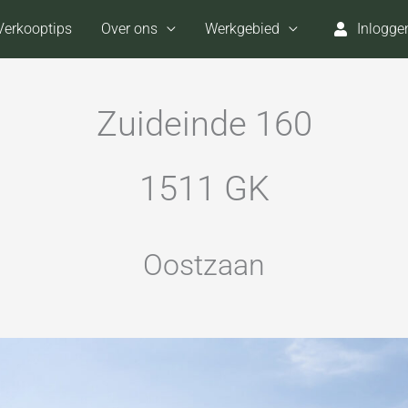
Verkooptips
Over ons
Werkgebied
Inlogge
Zuideinde 160
1511 GK
Oostzaan