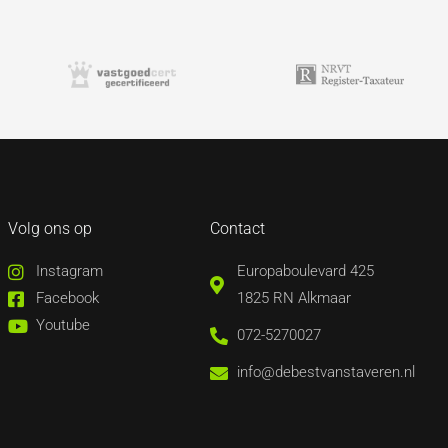
Volg ons op
Contact
Instagram
Europaboulevard 425
Facebook
1825 RN Alkmaar
Youtube
072-5270027
info@debestvanstaveren.nl