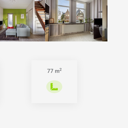
2
77 m