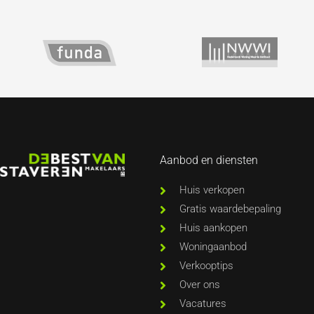
Aanbod en diensten
Huis verkopen
Gratis waardebepaling
Huis aankopen
Woningaanbod
Verkooptips
Over ons
Vacatures