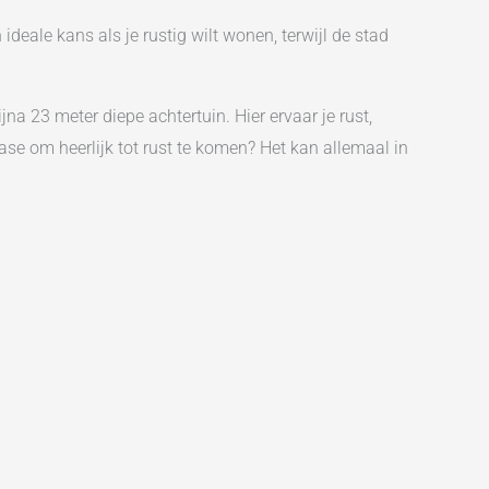
eale kans als je rustig wilt wonen, terwijl de stad
a 23 meter diepe achtertuin. Hier ervaar je rust,
se om heerlijk tot rust te komen? Het kan allemaal in
 en voorzien van een bar die een natuurlijke scheiding
el gebruikt als kantoor, maar leent zich ook
 betrekken en zo een royale leefruimte te creëren.
erzijde beschikt over een keraliten dakkapel en
 kleurstelling en beschikt over een douchecabine, een
5 minuten op de fiets sta je bij de pont in Amsterdam
abel door de stad reist.