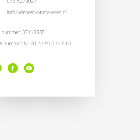
072-5270027
info@debestvanstaveren.nl
 nummer: 37118555
 nummer: NL 81.44.91.716.B.01
F
Y
a
o
c
u
e
t
b
u
o
b
o
e
k
m
-
f