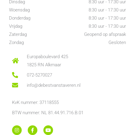
Dinsdag
8:30 uur - 17:30 uur
Woensdag
8:30 uur - 17:30 uur
Donderdag
8:30 uur - 17:30 uur
Vrijdag
8:30 uur - 17:30 uur
Zaterdag
Geopend op afspraak
Zondag
Gesloten
Europaboulevard 425
1825 RN Alkmaar
072-5270027
info@debestvanstaveren.nl
KvK nummer: 37118555
BTW nummer: NL 81.44.91.716.B.01
I
F
Y
n
a
o
s
c
u