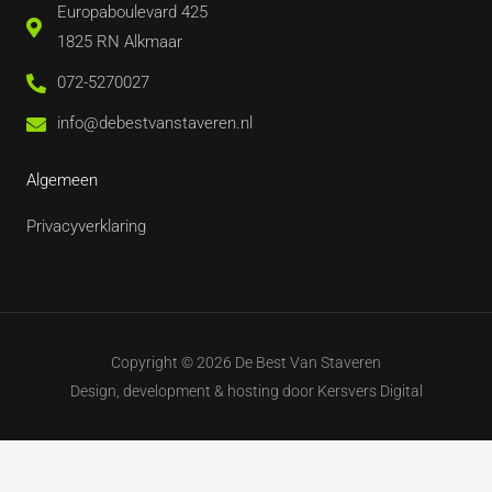
Europaboulevard 425
1825 RN Alkmaar
072-5270027
info@debestvanstaveren.nl
Algemeen
Privacyverklaring
Copyright © 2026 De Best Van Staveren
Design, development & hosting door
Kersvers Digital