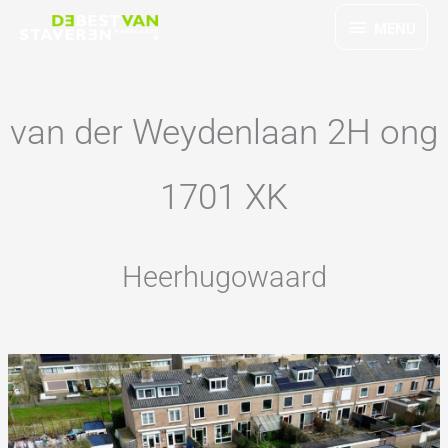
Ga
MENU
MENU
naar
de
inhoud
van der Weydenlaan 2H ong
1701 XK
Heerhugowaard