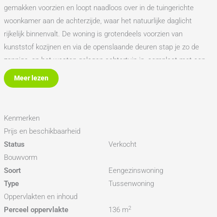
gemakken voorzien en loopt naadloos over in de tuingerichte
woonkamer aan de achterzijde, waar het natuurlijke daglicht
rijkelijk binnenvalt. De woning is grotendeels voorzien van
kunststof kozijnen en via de openslaande deuren stap je zo de
zonnige, op het westen gelegen achtertuin in, compleet met een
schuur en een sfeervolle overkapping – perfect voor lange
Meer lezen
zomeravonden! Aan de voorkant van de woning bevindt zich een
praktische fietsenberging.
Kenmerken
De open trap in de woonkamer leidt naar de eerste verdieping,
Prijs en beschikbaarheid
waar zich drie goed bemeten slaapkamers bevinden. Eén
Status
Verkocht
slaapkamer beschikt over een inloopkast, een andere biedt
Bouwvorm
toegang tot het balkon. De moderne badkamer is uitgerust met
Soort
Eengezinswoning
een dubbele wastafel, een toilet en een royale inloopdouche met
Type
Tussenwoning
luxe regendouche. De lichte overloop versterkt het gevoel van
Oppervlakten en inhoud
ruimte en geeft toegang tot een ruime, praktische vliering – ideaal
2
Perceel oppervlakte
136 m
als bergruimte.