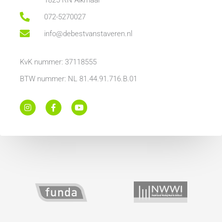
072-5270027
info@debestvanstaveren.nl
KvK nummer: 37118555
BTW nummer: NL 81.44.91.716.B.01
I
F
Y
n
a
o
s
c
u
t
e
t
a
b
u
g
o
b
r
o
e
a
k
m
-
f