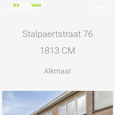
Ga
MENU
MENU
naar
de
inhoud
Stalpaertstraat 76
1813 CM
Alkmaar