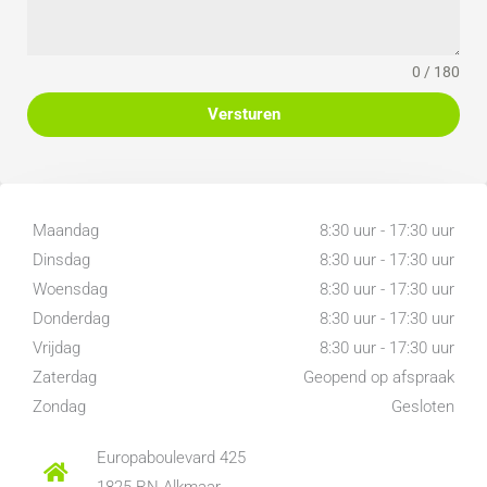
van een dakraam en biedt ruimte voor de wasmachine en de cv-
ketel (Intergas Kombi Kompakt HRE, 2017).
0 / 180
De omgeving:
Versturen
Door de fijne ligging van deze woning, heb je bijna niets te wensen
over! Deze woonwijk kenmerkt zich namelijk als een
kindvriendelijke en rustige woonwijk. Bovendien grenst de voortuin
aan het trottoir en de aansluitende groenstrook. Ook zijn alle
Maandag
8:30 uur - 17:30 uur
voorzieningen in de buurt en woon je hier bijzonder centraal. Voor
Dinsdag
8:30 uur - 17:30 uur
de dagelijkse boodschappen is winkelcentrum ‘Daalmeer’ met o.a.
Woensdag
8:30 uur - 17:30 uur
een Jumbo het dichtstbijzijnd, maar ook uitgebreide
Donderdag
8:30 uur - 17:30 uur
winkelcentrum ‘De Mare’ is slechts enkele minuten verderop! De
Vrijdag
8:30 uur - 17:30 uur
bruisende binnenstad van Alkmaar is ongeveer op 15 minuten
Zaterdag
Geopend op afspraak
fietsafstand. Het NS-station en de ring Alkmaar zijn ook dichtbij
Zondag
Gesloten
gelegen. Een wandeling in het groen kan in park ‘De Groene Voet’,
maar ook het recreatiegebied ‘Geestmerambacht’ ligt op ongeveer
Europaboulevard 425
10 minuten fietsen.
1825 RN Alkmaar