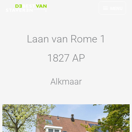
Ga
MENU
MENU
naar
de
inhoud
Laan van Rome 1
1827 AP
Alkmaar