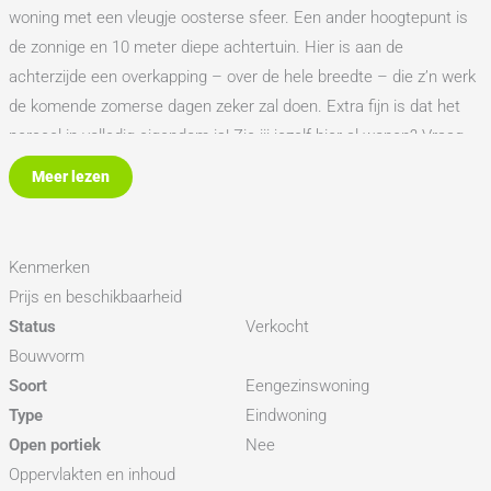
woning met een vleugje oosterse sfeer. Een ander hoogtepunt is
de zonnige en 10 meter diepe achtertuin. Hier is aan de
achterzijde een overkapping – over de hele breedte – die z’n werk
de komende zomerse dagen zeker zal doen. Extra fijn is dat het
perceel in volledig eigendom is! Zie jij jezelf hier al wonen? Vraag
dan vliegensvlug een bezichtiging aan, wij doen graag de deuren
Meer lezen
voor jou open.
De indeling van de woning:
Kenmerken
De voortuin van deze hoekwoning is bereikbaar via het trottoir met
Prijs en beschikbaarheid
de groenstrook ernaast. De voortuin beschikt over een
Status
Verkocht
frontberging met elektra waar je gemakkelijk de fiets kunt
Bouwvorm
plaatsen. Stap over de drempel en je staat in de hal die toegang
Soort
Eengezinswoning
geeft tot de meterkast. Deze hal is in oosterse sferen mede
Type
Eindwoning
dankzij de waanzinnige houten deur! Open deze en je stapt de
Open portiek
Nee
woonkamer in met open keuken. Deze open keuken is aan de
Oppervlakten en inhoud
voorzijde gelegen en heeft een lang kozijn die zorgt voor veel