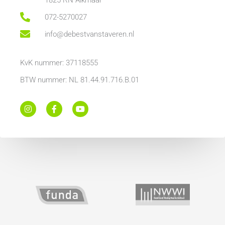
072-5270027
info@debestvanstaveren.nl
KvK nummer: 37118555
BTW nummer: NL 81.44.91.716.B.01
I
F
Y
n
a
o
s
c
u
t
e
t
a
b
u
g
o
b
r
o
e
a
k
m
-
f