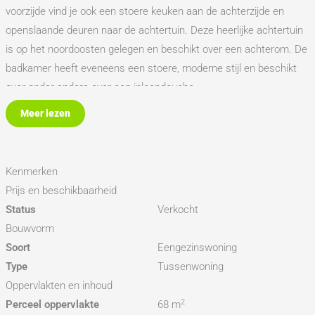
voorzijde vind je ook een stoere keuken aan de achterzijde en
openslaande deuren naar de achtertuin. Deze heerlijke achtertuin
is op het noordoosten gelegen en beschikt over een achterom. De
badkamer heeft eveneens een stoere, moderne stijl en beschikt
over onder andere over een inloopdouche.
Meer lezen
Op de eerste verdieping tref je drie slaapkamers, allen voorzien
van een dakkapel. De grootste slaapkamer is aan de voorzijde
gesitueerd en in één van deze twee kamers aan de achterzijde is
Kenmerken
de cv-ketel samen met de wasmachine aansluiting geïnstalleerd.
Prijs en beschikbaarheid
Via de overloop is een bergzolder toegankelijk.
Status
Verkocht
De locatie van dit huis is ook meer dan goed! Deze leuke
Bouwvorm
tussenwoning is namelijk gelegen aan de rand van de stad. Je
Soort
Eengezinswoning
steekt het Noordhollandsch Kanaal over en je bent in de gezellige
Type
Tussenwoning
binnenstad van Alkmaar! Alles is in de buurt, denk aan de
Oppervlakten en inhoud
binnenstad, Oudorp en Overstad. Ook een avondje uit is zo
2
Perceel oppervlakte
68 m