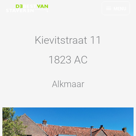
Ga
MENU
MENU
naar
de
inhoud
Kievitstraat 11
1823 AC
Alkmaar