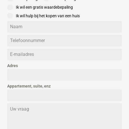
– reguliere canonherziening aan het einde van het erfpachttijdvak
Ik wil een gratis waardebepaling
tegen een percentage dat ligt tussen de 1% en de 3% over de dan
Ik wil hulp bij het kopen van een huis
geldende grondwaarde;
– het te betalen bedrag voor de canon voor een periode van 50
jaar vooruit betalen;
– het volledig eigendom van de grond verkrijgen door de grond te
kopen. Dit kan echter alleen als alle eigenaren in de VvE hier
gebruik van willen maken, omdat het de grond betreft waar het
Adres
gehele complex op gebouwd is.
De canon wordt per appartement berekend en vervolgens per
appartement in rekening gebracht.
Appartement, suite, enz
De gemeente zal vanaf oktober 2025 starten met informeren (op
volgorde van afloop erfpachttijdvak) middels de Berichtenbox van
Mijn Overheid, PIP of per post. Hierin zullen de berekeningen voor
de genoemde mogelijkheden kenbaar worden gemaakt.