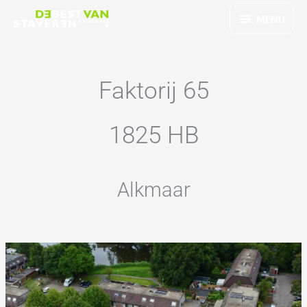
Ga
MENU
MENU
naar
de
inhoud
Faktorij 65
1825 HB
Alkmaar