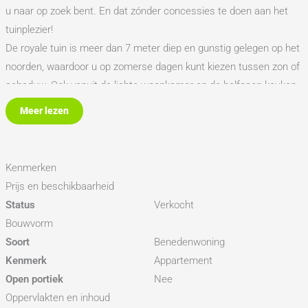
u naar op zoek bent. En dat zónder concessies te doen aan het
tuinplezier!
De royale tuin is meer dan 7 meter diep en gunstig gelegen op het
noorden, waardoor u op zomerse dagen kunt kiezen tussen zon of
schaduw. Ook vanuit de lichte woonkamer en de halfopen keuken
heeft u een prachtig zicht op de tuin. De keuken is uitgerust met
Meer lezen
onder andere een 4-pits inductiekookplaat met zonekoppeling en
een vaatwasser. De slaapkamer ligt aan de tuinzijde en grenst
direct aan de badkamer, die enkele jaren geleden is
Kenmerken
gemoderniseerd. Deze is voorzien van een comfortabele
Prijs en beschikbaarheid
inloopdouche met regendouche. Verder beschikt de woning over
Status
Verkocht
een massief eikenhouten vloer, een ruime hal met toilet en een
Bouwvorm
berging aan de voorzijde.
Soort
Benedenwoning
Kenmerk
Appartement
Is het u trouwens al opgevallen dat u, zodra u de hoek omloopt,
Open portiek
Nee
direct in het park Rekerhout staat? Ook winkelcentrum De Mare
Oppervlakten en inhoud
ligt op slechts enkele minuten afstand, waar op woensdag een