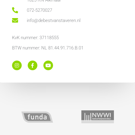
072-5270027
info@debestvanstaveren.nl
KvK nummer: 37118555
BTW nummer: NL 81.44.91.716.B.01
I
F
Y
n
a
o
s
c
u
t
e
t
a
b
u
g
o
b
r
o
e
a
k
m
-
f