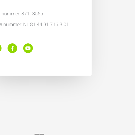
 nummer: 37118555
 nummer: NL 81.44.91.716.B.01
F
Y
a
o
c
u
e
t
b
u
o
b
o
e
k
m
-
f