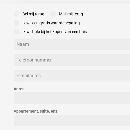
Tuintypen
zonnepanelen – 2x airconditioning – prachtig uitzicht
Kwaliteit
Bel mij terug
Mail mij terug
Totale oppervlakte
Ik wil een gratis waardebepaling
Ik wil hulp bij het kopen van een huis
Adres
Appartement, suite, enz