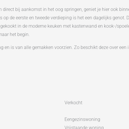
 direct bij aankomst in het oog springen, geniet je hier ook binn
rs op de eerste en tweede verdieping is het een dagelijks genot. 
id gekookt in de moderne keuken met kastenwand en kook-/spoelei
 maar het begin.
ng en is van alle gemakken voorzien. Zo beschikt deze over een
nkamer en de grote raampartijen over de volledige breedte zorge
eze is gelegen op het zonnige noordwesten en heeft naast het te
oortuin en ook de garage is bereikbaar. De garage biedt niet al
 de oprit is de garage eveneens bereikbaar via de kunststof op
Verkocht
loop met praktische inbouwkast. De slaapkamer aan de voorzijde b
dkamer bevindt zich aan de achterzijde van de woning en is in 2
Eengezinswoning
en een moderne afwerking.
Vrijstaande woning