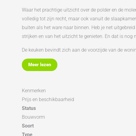
Waar het prachtige uitzicht over de polder en de molen
volledig tot zijn recht, maar ook vanuit de slaapkame
buiten als het ware naar binnen. Heb je net uitgebre
strijken en van het uitzicht te genieten. En dat is nog
De keuken bevindt zich aan de voorzijde van de woni
twee zonekoppelingen. Aan de achterzijde ligt de woo
Meer lezen
dag.
Via de openslaande deuren stap je de achtertuin in. D
Vanuit de achtertuin loop je eenvoudig door naar de v
Kenmerken
over een geluidsdichte hobbyruimte (gaat mee). Vanaf
Prijs en beschikbaarheid
Status
Op de eerste verdieping kom je uit op een royale over
Bouwvorm
inloopkast en is voorzien van airconditioning. De ba
Soort
met regendouche, een dubbele wastafel met meubel 
Type