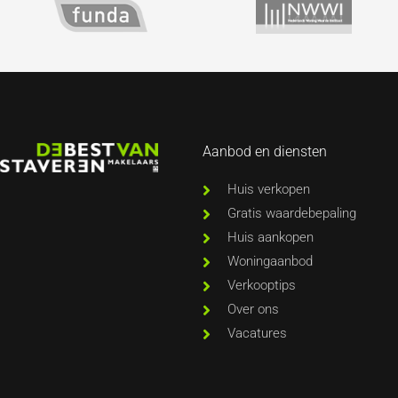
Aanbod en diensten
Huis verkopen
Gratis waardebepaling
Huis aankopen
Woningaanbod
Verkooptips
Over ons
Vacatures