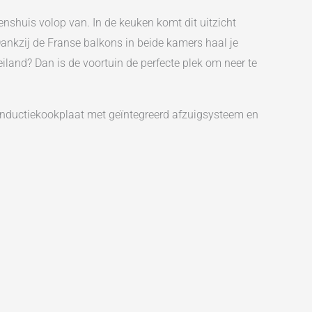
enshuis volop van. In de keuken komt dit uitzicht
Dankzij de Franse balkons in beide kamers haal je
land? Dan is de voortuin de perfecte plek om neer te
 inductiekookplaat met geïntegreerd afzuigsysteem en
n hier voor een prachtige lichtinval gedurende de
rras zelf, een houten vlonderterras met overkapping.
leen praktische bergruimte, maar beschikt daarnaast
enslaande deuren.
iedt dat fantastische uitzicht, beschikt over een
021 vernieuwd. Hier vind je een ruime inloopdouche