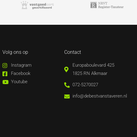
Volg ons op
Contact
Instagram
Europaboulevard 425
Facebook
1825 RN Alkmaar
Youtube
072-5270027
info@debestvanstaveren.nl