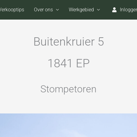
Verkooptips
Over ons
Werkgebied
Inlogge
Buitenkruier 5
1841 EP
Stompetoren