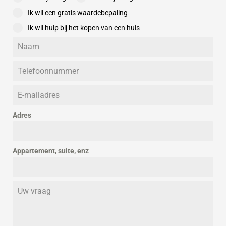
Ik wil een gratis waardebepaling
De canon wordt per appartement berekend en vervolgens per
Ik wil hulp bij het kopen van een huis
appartement in rekening gebracht.
De gemeente zal vanaf oktober 2025 starten met informeren (op
volgorde van afloop erfpachttijdvak) middels de Berichtenbox van
Mijn Overheid, PIP of per post. Hierin zullen de berekeningen voor
de genoemde mogelijkheden kenbaar worden gemaakt.
Adres
Verwachte berekening vervroegde canonherinziening Brouwerij 13:
Formule: canon = grondwaarde x canonpercentage
€ 28.500,- x 1,75% = € 498,75 per jaar / € 41,56 per maand (dit
Appartement, suite, enz
bedrag is in de meeste gevallen belastingaftrekbaar en zal elke 5
jaar geïndexeerd worden)
Grondwaarde: 15% van WOZ-waarde 2023 = 15% van € 190.000,- =
€ 28.500,-
Vast canonpercentage: 1,75%