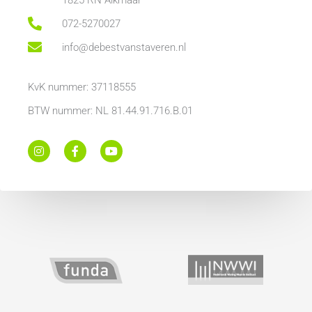
072-5270027
info@debestvanstaveren.nl
KvK nummer: 37118555
BTW nummer: NL 81.44.91.716.B.01
I
F
Y
n
a
o
s
c
u
t
e
t
a
b
u
g
o
b
r
o
e
a
k
m
-
f