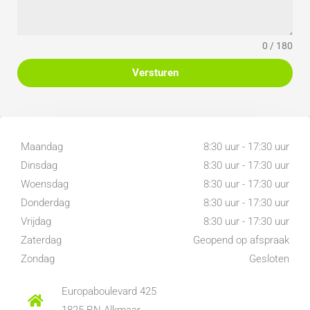
Algemeen:
woonoppervlakte 49 m2 – gebouw gebonden buitenruimte 8 m2 –
0 / 180
externe bergruimte (berging) 4 m2 – inhoud 162 m3 – bouwjaar
Versturen
1981 – energielabel B – de servicekosten bedragen € 97,- per
maand – erfpacht afgekocht tot 6 september 2034 – aanvaarding
in overleg
Maandag
8:30 uur - 17:30 uur
Dinsdag
8:30 uur - 17:30 uur
Woensdag
8:30 uur - 17:30 uur
Donderdag
8:30 uur - 17:30 uur
Vrijdag
8:30 uur - 17:30 uur
Zaterdag
Geopend op afspraak
Zondag
Gesloten
Europaboulevard 425
1825 RN Alkmaar