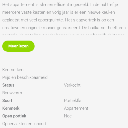
Het appartement is slim en efficiënt ingedeeld. In de hal tref je
meerdere vaste kasten en vorig jaar is er een nieuwe keuken
geplaatst met veel opbergruimte. Het slaapvertrek is op een
creatieve en originele manier gerealiseerd. De badkamer heeft een
neutrale kleurstelling. Verder beschik je over een heerlijk dakterras
en geniet je vanuit de lichte woonkamer van een vrij uitzicht over
Meer lezen
de directe woonomgeving.
Ook de ligging is ideaal, je loopt zo het park in voor een blokje om,
winkelcentrum De Mare ligt op korte afstand voor meer dan alleen
Kenmerken
de dagelijkse boodschappen en uitvalswegen N9 en N242, evenals
Prijs en beschikbaarheid
NS-station Alkmaar-Noord, zijn uitstekend bereikbaar.
Status
Verkocht
Ben jij nieuwsgierig geworden? Neem dan contact op met ons
Bouwvorm
kantoor voor een bezichtigingsafspraak – wij laten dit
Soort
Portiekflat
appartement graag aan je zien!
Kenmerk
Appartement
Open portiek
Nee
Erfpacht:
Oppervlakten en inhoud
Het huidige erfpachttijdvak van het voortdurende recht van