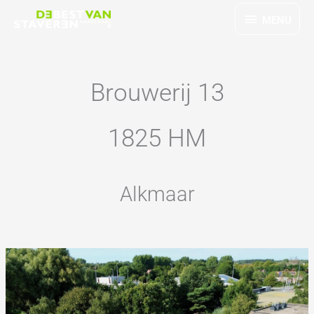
Ga
MENU
MENU
naar
de
inhoud
Brouwerij 13
1825 HM
Alkmaar