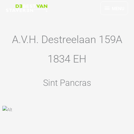
Ga
MENU
MENU
naar
de
inhoud
A.V.H. Destreelaan 159A
1834 EH
Sint Pancras