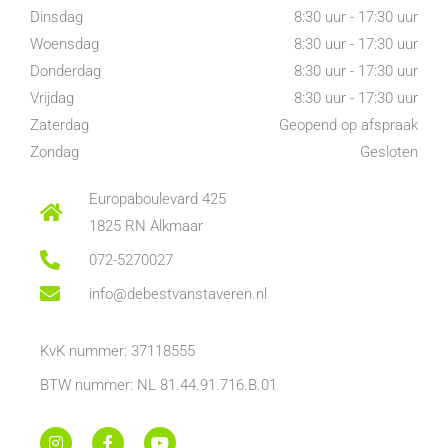
Dinsdag
8:30 uur - 17:30 uur
Woensdag
8:30 uur - 17:30 uur
Donderdag
8:30 uur - 17:30 uur
Vrijdag
8:30 uur - 17:30 uur
Zaterdag
Geopend op afspraak
Zondag
Gesloten
Europaboulevard 425
1825 RN Alkmaar
072-5270027
info@debestvanstaveren.nl
KvK nummer: 37118555
BTW nummer: NL 81.44.91.716.B.01
I
F
Y
n
a
o