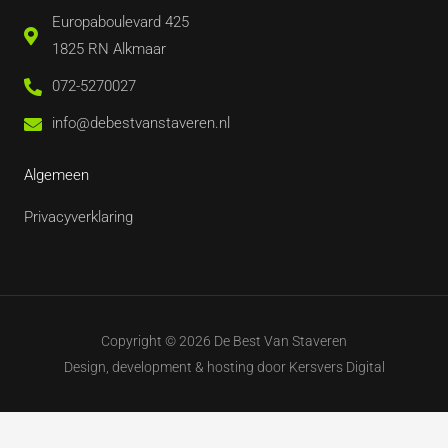
Europaboulevard 425
1825 RN Alkmaar
072-5270027
info@debestvanstaveren.nl
Algemeen
Privacyverklaring
Copyright © 2026 De Best Van Staveren
Design, development & hosting door
Kersvers Digital