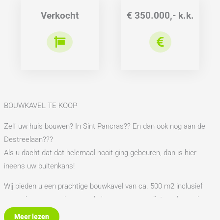
Verkocht
€ 350.000,- k.k.
BOUWKAVEL TE KOOP
Zelf uw huis bouwen? In Sint Pancras?? En dan ook nog aan de
Destreelaan???
Als u dacht dat dat helemaal nooit ging gebeuren, dan is hier
ineens uw buitenkans!
Wij bieden u een prachtige bouwkavel van ca. 500 m2 inclusief
omgevingsvergunning voor de bouw van een vrijstaande woning.
Meer lezen
De woning die u op de impressies ziet, is de woning waarvoor door